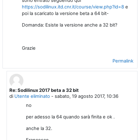
sono entrato seguendo qui
https://sodilinux.itd.cnr.it/course/view.php?id=8
e
poi la scaricato la versione beta a 64 bit-
Domanda: Esiste la versione anche a 32 bit?
Grazie
Permalink
Re: Sodilinux 2017 beta a 32 bit
In riposta a Utente eliminato
di
Utente eliminato
-
sabato, 19 agosto 2017, 10:36
no
per adesso la 64 quando sarà finita e ok .
anche la 32.
Francesco