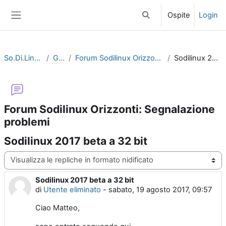
Vai al contenuto principale
Ospite
Login
Attiva/disattiva input di 
Pannello laterale
So.Di.Linux Orizzonti
General
Forum Sodilinux Orizzonti: Segnalazione problemi
Sodilinux 2017 beta a 32 bit
Forum Sodilinux Orizzonti: Segnalazione
problemi
Sodilinux 2017 beta a 32 bit
Modalità visualizzazione
Sodilinux 2017 beta a 32 bit
Numero di risposte: 1
di
Utente eliminato
-
sabato, 19 agosto 2017, 09:57
Ciao Matteo,