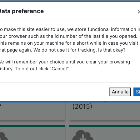
 Inclusione
La collana SoDiLinux
Il progetto SoDiLinux
Data preference
o make this site easier to use, we store functional information i
our browser such as the id number of the last tile you opened.
 SoDiLinux
his remains on your machine for a short while in case you visit
hat page again. We do not use it for tracking. Is that okay?
e will remember your choice until you clear your browsing
istory. To opt out click "Cancel".
Annulla
S
i.Linux Orizzonti
SoDiLinux@CTS
7
(2015)