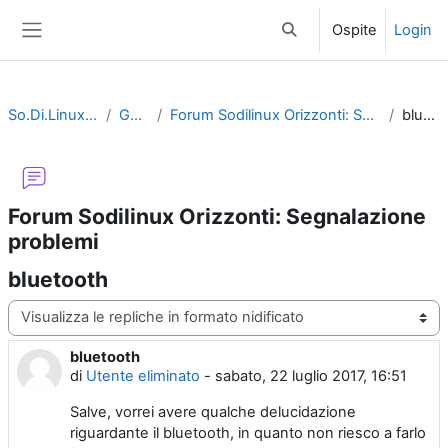
Vai al contenuto principale
Ospite
Login
Attiva/disattiva input di 
Pannello laterale
So.Di.Linux Orizzonti
General
Forum Sodilinux Orizzonti: Segnalazione problemi
bluetooth
Forum Sodilinux Orizzonti: Segnalazione
problemi
bluetooth
Modalità visualizzazione
bluetooth
Numero di risposte: 0
di
Utente eliminato
-
sabato, 22 luglio 2017, 16:51
Salve, vorrei avere qualche delucidazione
riguardante il bluetooth, in quanto non riesco a farlo