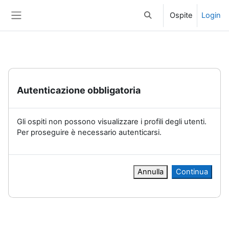
Vai al contenuto principale
Ospite
Login
Attiva/disattiva input di 
Pannello laterale
Autenticazione obbligatoria
Gli ospiti non possono visualizzare i profili degli utenti.
Per proseguire è necessario autenticarsi.
Annulla
Continua