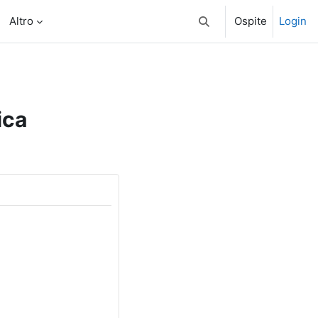
Altro
Ospite
Login
Attiva/disattiva input di 
ica