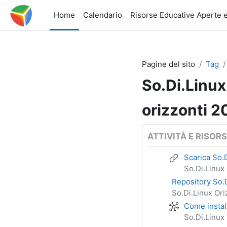
Vai al contenuto principale
Home
Calendario
Risorse Educative Aperte e
Pagine del sito
Tag
So.Di.Linux
orizzonti 
ATTIVITÀ E RISOR
Scarica So.D
So.Di.Linux 
Repository So.D
So.Di.Linux Ori
Come install
So.Di.Linux 