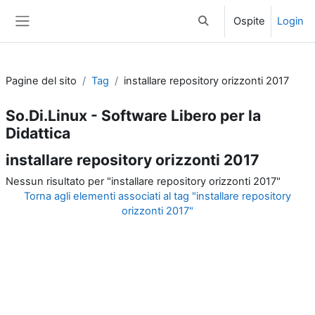
Vai al contenuto principale
Ospite
Login
Attiva/disattiva input di 
Pannello laterale
Pagine del sito
Tag
installare repository orizzonti 2017
So.Di.Linux - Software Libero per la
Didattica
installare repository orizzonti 2017
Nessun risultato per "installare repository orizzonti 2017"
Torna agli elementi associati al tag "installare repository
orizzonti 2017"