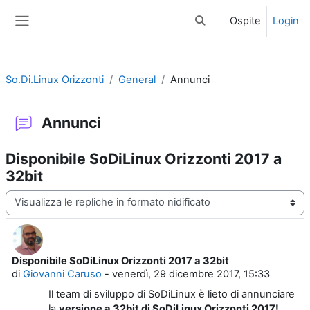
Vai al contenuto principale
Ospite
Login
Attiva/disattiva input di 
Pannello laterale
So.Di.Linux Orizzonti
General
Annunci
Annunci
Disponibile SoDiLinux Orizzonti 2017 a
32bit
Modalità visualizzazione
Disponibile SoDiLinux Orizzonti 2017 a 32bit
Numero di risposte: 0
di
Giovanni Caruso
-
venerdì, 29 dicembre 2017, 15:33
Il team di sviluppo di SoDiLinux è lieto di annunciare
la
versione a 32bit di SoDiLinux Orizzonti 2017!