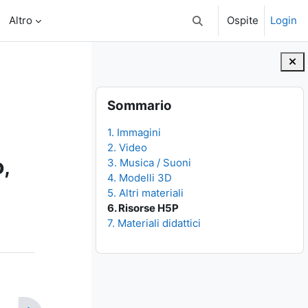
Altro
Ospite
Login
Attiva/disattiva input di 
Blocchi
Salta Sommario
Sommario
1. Immagini
2. Video
,
3. Musica / Suoni
4. Modelli 3D
5. Altri materiali
6. Risorse H5P
7. Materiali didattici