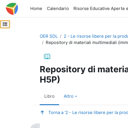
Vai al contenuto principale
Home
Calendario
Risorse Educative Aperte e
Apri indice del corso
OER SDL
2 - Le risorse libere per la produ
Repository di materiali multimediali (imm
Repository di materia
H5P)
Libro
Altro
Torna a '2 - Le risorse libere per la prod
Aggregazione dei criteri