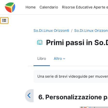
Vai al contenuto principale
Home
Calendario
Risorse Educative Aperte e
Apri indice del corso
So.Di.Linux Orizzonti
So.Di.Linux Orizzon
Primi passi in So
Libro
Altro
Aggregazione dei criteri
Una serie di brevi videoguide per muovere
6. Personalizzazione p