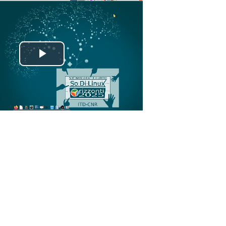
Riproduci
il
video